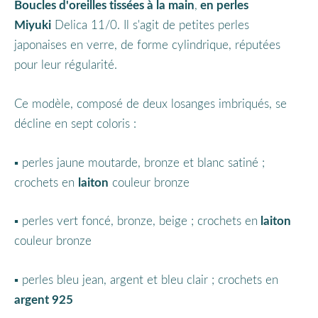
Boucles d'oreilles
tissées à la main
,
en perles
Miyuki
Delica 11/0. Il s'agit de petites perles
japonaises en verre, de forme cylindrique, réputées
pour leur régularité.
Ce modèle, composé de deux losanges imbriqués, se
décline en sept coloris :
▪︎ perles jaune moutarde, bronze et blanc satiné ;
crochets en
laiton
couleur bronze
▪︎ perles vert foncé, bronze, beige ; crochets en
laiton
couleur bronze
▪︎ perles bleu jean, argent et bleu clair ; crochets en
argent 925