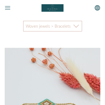
Woven jewels > Bracelets