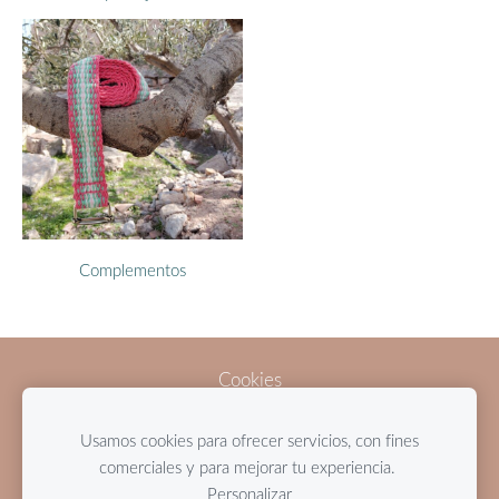
Complementos
Cookies
Usamos cookies para ofrecer servicios, con fines
Condiciones Generales de Venta
comerciales y para mejorar tu experiencia.
© De fil en Flore 2025
Personalizar